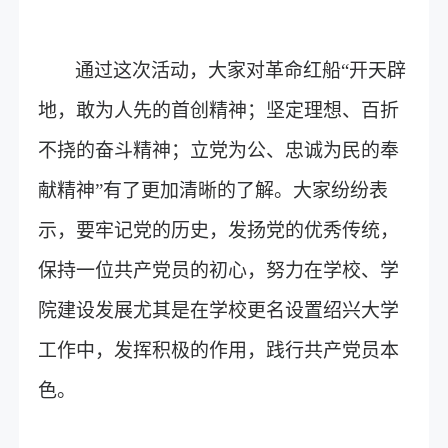
通过这次活动，大家对革命红船“开天辟
地，敢为人先的首创精神；坚定理想、百折
不挠的奋斗精神；立党为公、忠诚为民的奉
献精神”有了更加清晰的了解。大家纷纷表
示，要牢记党的历史，发扬党的优秀传统，
保持一位共产党员的初心，努力在学校、学
院建设发展尤其是在学校更名设置绍兴大学
工作中，发挥积极的作用，践行共产党员本
色。