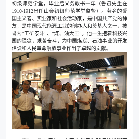
初级师范学堂，毕业后义务教书一年（鲁迅先生在
1910-1912
出任山会初级师范学堂监督）。著名的爱
国主义者、实业家和社会活动家，是中国共产党的铮
友，是中国现代能源工业的创办人和奠基人之一，被
誉为
“
工矿泰斗
”
、
“
煤、油大王
”
。他一生抱着科技兴
国的理念，艰苦奋斗，为中国煤炭、石油事业的开发
建设和人民革命解放事业作出了卓越的贡献。