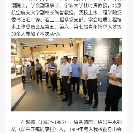
潮院士，学会副理事长、宁波大学杜时贵教授，北京
航空航天大学副校长陶智教授，我校土木工程学院党
委书记毛宇锋、岩土工程系党支部、学会地质工程技
术工作委员会及第五、第六、第七届青年托举人才等
30
余人参加了本次活动。
孙越崎
（
1893
～
1995
）
，原名毓麒，绍兴平水铜
坑
（
现平江镇同康村
）
人，
1909
年考入我校前身山会