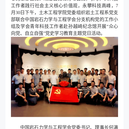
工作者践行社会主义核心价值观，永攀科技高峰，
7
月
30
日下午，
土木工程
学院党委组织
岩土工程系
党支
部联合中国岩石力学与工程学会分支机构党的工作小
组及学会青年科技工作者赴孙越崎纪念馆开展
“
众心
向党、自立自强
”
党史学习教育主题党日活动。
中国岩石力学与工程学会党委书记、理事长何满