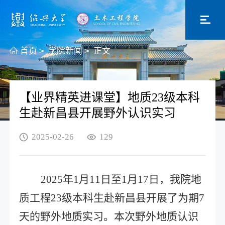
首页
>
学院新闻
>
正文
【业界精英进课堂】地质23级本科
生赴新昌县开展野外认识实习
2025-02-26
129
202
5
年
1
月
11
日至
1
月
17
日，我院
地
质工程
2
3
级
本科生赴新昌县
开展了为期
7
天的野外地质实习
。本次野外
地质认识