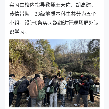
实习
由
校内指导教师
王天佐
、
胡高建
、
黄倩
带
队
，
23级地质本科生共分为五个
小组，设计
6条实习路线
进行现场野外认
识学习。