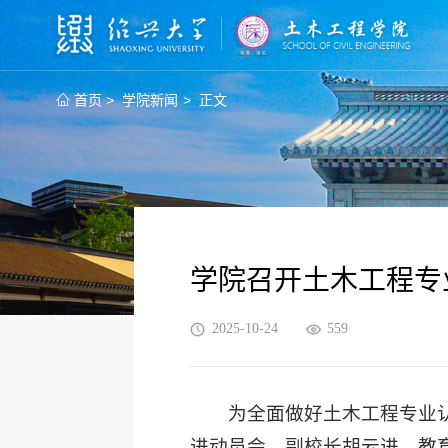
>
>
首页
学院新闻
正文
学院召开土木工程专
2025-10-24
559
为全面做好土木工程专业认
进动员会。副校长胡云进、教