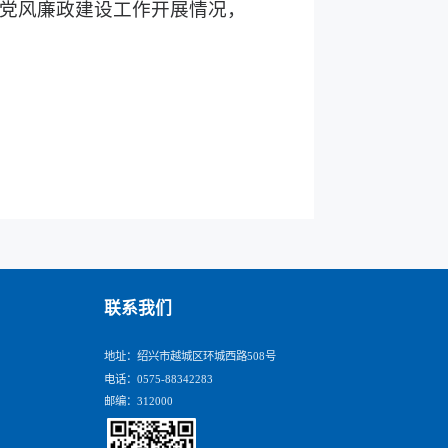
了党风廉政建设工作开展情况，
联系我们
地址：绍兴市越城区环城西路508号
电话：0575-88342283
邮编：312000