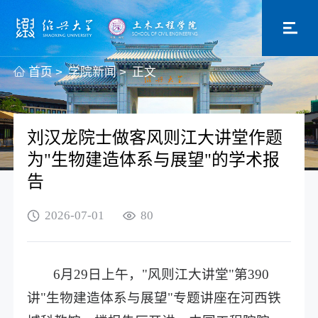
首页
>
学院新闻
>
正文
刘汉龙院士做客风则江大讲堂作题
为"生物建造体系与展望"的学术报
告
2026-07-01
80
6月29日上午，"风则江大讲堂"第390
讲"生物建造体系与展望"专题讲座在河西铁