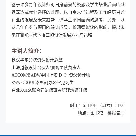
鉴于许多青年设计师对自身前景的疑惑及学生毕业后面临继
续深造或就业选择的难题，以自身求学过程及工作经历讲述
行业的发展及未来趋势，供学生不同面向的思考，另外，以
这几年自参与项目的设计成果，检测智能化的影响，提出未
来在智能时代下相应的设计发展方向与策略
主讲人简介：
铁汉华东分院
资深设计总监
上海道毅设计
合伙人
/
景观团队负责人
AECOM/EADW
中国上海
D+P
资深设计师
SWA GROUP
洛杉矶办公室
见习生
台北
AURA
联合建筑师事务所
建筑设计师
时间：
6
月
10
日
（周六）
14:00
地点：图书馆一楼报告厅