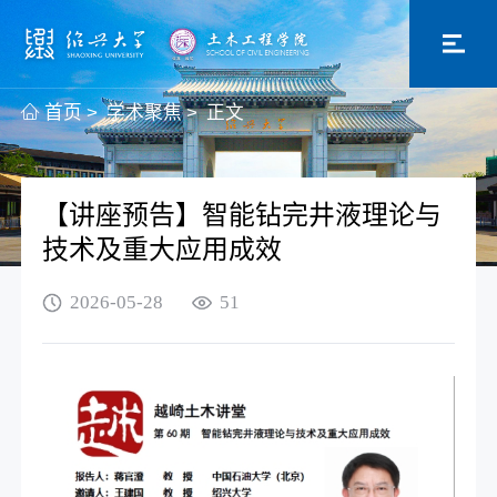
首页
>
学术聚焦
>
正文
【讲座预告】智能钻完井液理论与
技术及重大应用成效
2026-05-28
51