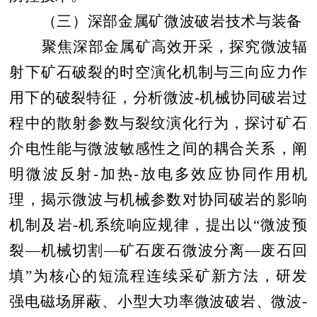
（三）深部金属矿微波破岩技术与装备
聚焦深部金属矿高效开采，探究微波辐
射下矿石破裂的时空演化机制与三向应力作
用下的破裂特征，分析微波
-
机械协同破岩过
程中的散射参数与裂纹演化行为，探讨矿石
介电性能与微波敏感性之间的耦合关系，阐
明微波反射
-
加热
-
放电多效应协同作用机
理，揭示微波与机械参数对协同破岩的影响
机制及岩
-
机系统响应规律，提出以“微波预
裂—机械切割—矿石废石微波分离—废石回
填”为核心的短流程连续采矿新方法，研发
强电磁场屏蔽、小型大功率微波破岩、微波
-