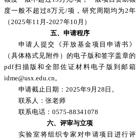
度一般不超过
8
万元
/
项，研究周期均为
2
年
（
2025
年
11
月
-2027
年
10
月）
五、申请程序
申请人提交《开放基金项目申请书》
（具体格式见附件）的电子版和签字盖章的
pdf
扫描版和全部佐证材料电子版到邮箱
idme@usx.edu.cn
。
申请截止日期：
2025
年
9
月
28
日。
联系人：张老师
联系电话：
0575-88341078
六、评审与立项
实验室将组织专家对申请项目进行评