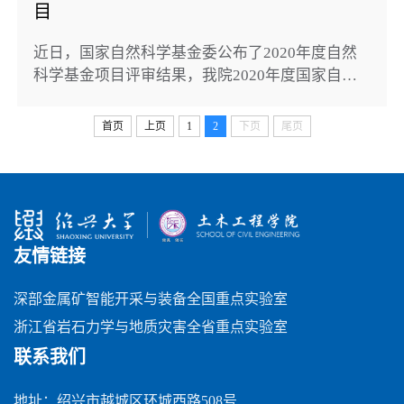
目
近日，国家自然科学基金委公布了2020年度自然
科学基金项目评审结果，我院2020年度国家自然
科学基金项目共获批3项。宋磊博老师主持的“含
软弱夹层岩石自然结构面剪切破坏机理与强度模
首页
上页
1
2
下页
尾页
型研究”获青年科学基金项目；沙鹏老师主持的“深
埋脆性围岩劈裂破坏临界准则与空间分布预测研
究”获青年科学基金项目；李博老师主持的“热-水-
力-化耦合条件下受剪岩石裂隙渗流传质特性演化
规律研究”获面上项目。具体立项清单如下：...
友情链接
深部金属矿智能开采与装备全国重点实验室
浙江省岩石力学与地质灾害全省重点实验室
联系我们
地址：绍兴市越城区环城西路508号